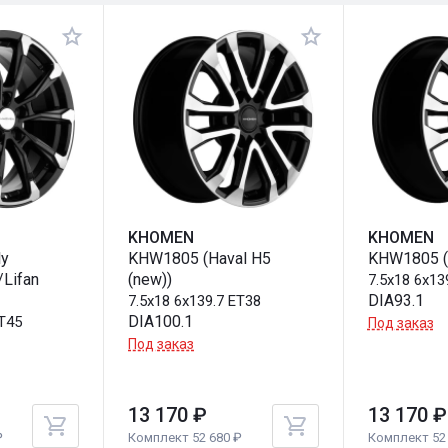
KHOMEN
KHOMEN
ly
KHW1805 (Haval H5
KHW1805 (
/Lifan
(new))
7.5x18 6x13
DIA93.1
7.5x18 6x139.7 ET38
DIA100.1
ET45
Под заказ
Под заказ
13 170 ₽
13 170 ₽
₽
Комплект 52 680 ₽
Комплект 52 