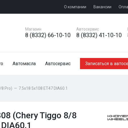
О компании
Вакансии
Опла
Магазин
Автосервис
8 (8332) 66-10-10
8 (8332) 41-10-10
то
Автомасла
Автосервис
Записаться в автос
/8 Pro)
—
7.5x18 5x108 ET47 DIA60.1
 (Chery Tiggo 8/8
 DIA60.1