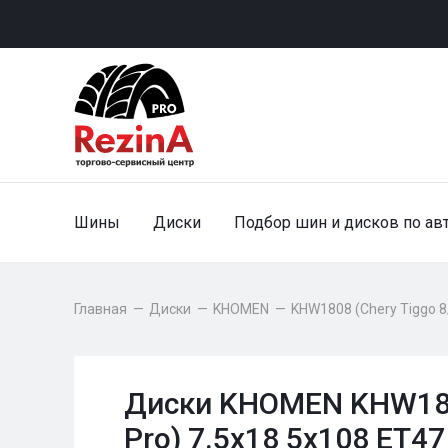
Шины
Диски
Подбор шин и дисков по ав
Главная
—
Диски
—
KHOMEN
—
KHW1808 (Chery Tiggo 8
Диски KHOMEN KHW1808
Pro) 7.5x18 5x108 ET47