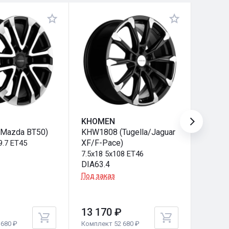
KHOMEN
KHOM
Mazda BT50)
KHW1808 (Tugella/Jaguar
KHW18
XF/F-Pace)
9.7 ET45
7.5x18 
DIA67.
7.5x18 5x108 ET46
DIA63.4
Под за
Под заказ
13 170 ₽
13 17
680 ₽
Комплект 52 680 ₽
Комплек