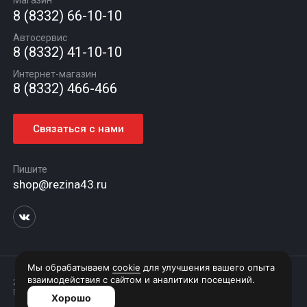
Магазин
Автомасла
Вакансии
Шиномонтаж
8 (8332) 66-10-10
Новости
Автосервис
Статьи
8 (8332) 41-10-10
Контакты
Интернет-магазин
8 (8332) 466-466
Связаться с нами
Пишите
shop@rezina43.ru
2026 © Интернет витрина магазина "Rezina".
Предложения на сайте не являются публичной офертой