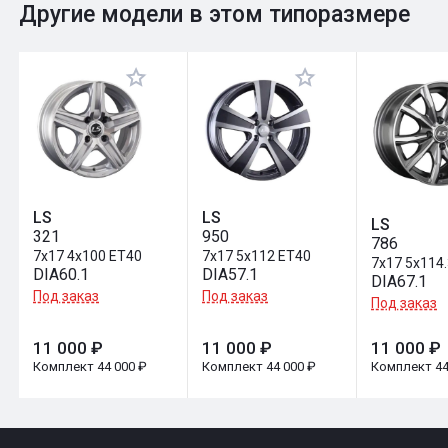
0
Общий рейтинг
Другие модели в этом типоразмере
Оставить отзыв
LS
LS
LS
321
950
786
7x17 4x100 ET40
7x17 5x112 ET40
7x17 5x114
DIA60.1
DIA57.1
DIA67.1
Под заказ
Под заказ
Под заказ
11 000 ₽
11 000 ₽
11 000 ₽
Комплект 44 000 ₽
Комплект 44 000 ₽
Комплект 44