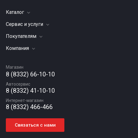
Каталог
Сервис и услуги
Шины
Грузовые шины
Покупателям
Заправка кондиционера
Мотошины
Подвеска (ходовая часть)
Компания
Акции
Диски
Замена масла
Оплата и доставка
Подбор по авто
О компании
Сход - развал
Гарантии и возврат
Магазин
Автомасла
Вакансии
Шиномонтаж
8 (8332) 66-10-10
Новости
Автосервис
Статьи
8 (8332) 41-10-10
Контакты
Интернет-магазин
8 (8332) 466-466
Связаться с нами