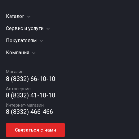
Каталог
Сервис и услуги
Шины
Грузовые шины
Покупателям
Заправка кондиционера
Мотошины
Подвеска (ходовая часть)
Компания
Акции
Диски
Замена масла
Оплата и доставка
Подбор по авто
О компании
Сход - развал
Гарантии и возврат
Магазин
Автомасла
Вакансии
Шиномонтаж
8 (8332) 66-10-10
Новости
Автосервис
Статьи
8 (8332) 41-10-10
Контакты
Интернет-магазин
8 (8332) 466-466
Связаться с нами