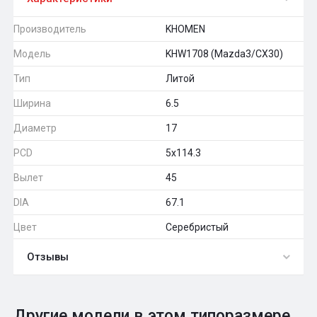
Производитель
KHOMEN
Модель
KHW1708 (Mazda3/CX30)
Тип
Литой
Ширина
6.5
Диаметр
17
PCD
5x114.3
Вылет
45
DIA
67.1
Цвет
Серебристый
Отзывы
0
Общий рейтинг
Другие модели в этом типоразмере