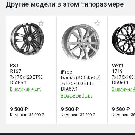
0
Общий рейтинг
Другие модели в этом типоразмере
Оставить отзыв
RST
Venti
R167
1719
iFree
Бэнкс (КС645-07)
7x17 5x120 ET55
7x17 5x108
DIA65.1
DIA60.1
7x17 5x100 ET45
DIA67.1
В наличии 4 шт.
В наличии 4
В наличии 4 шт.
9 500 ₽
9 500 ₽
9 580 ₽
Комплект 38 000 ₽
Комплект 38 000 ₽
Комплект 38