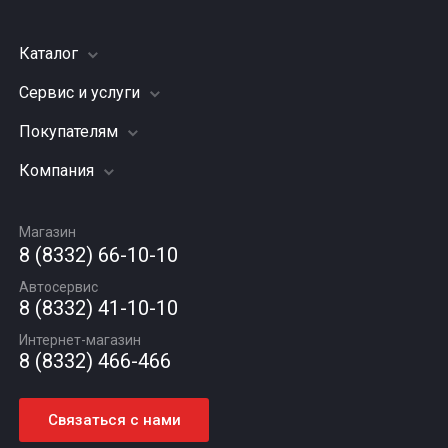
Каталог
Сервис и услуги
Шины
Грузовые шины
Покупателям
Заправка кондиционера
Мотошины
Подвеска (ходовая часть)
Компания
Акции
Диски
Замена масла
Оплата и доставка
Подбор по авто
О компании
Сход - развал
Гарантии и возврат
Магазин
Автомасла
Вакансии
Шиномонтаж
8 (8332) 66-10-10
Новости
Автосервис
Статьи
8 (8332) 41-10-10
Контакты
Интернет-магазин
8 (8332) 466-466
Связаться с нами