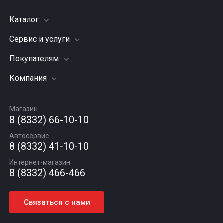
Каталог
Сервис и услуги
Шины
Грузовые шины
Покупателям
Заправка кондиционера
Мотошины
Подвеска (ходовая часть)
Компания
Акции
Диски
Замена масла
Оплата и доставка
Подбор по авто
О компании
Сход - развал
Гарантии и возврат
Магазин
Автомасла
Вакансии
Шиномонтаж
8 (8332) 66-10-10
Новости
Автосервис
Статьи
8 (8332) 41-10-10
Контакты
Интернет-магазин
8 (8332) 466-466
Связаться с нами