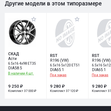
0
Общий рейтинг
Другие модели в этом типоразмере
Оставить отзыв
СКАД
RST
RST
Асти
R196 (VW)
R196 (VW)
6.5x16 4x98 ET35
6.5x16 5x120 ET51
6.5x16 5x1
DIA58.5
DIA65.1
DIA65.1
В наличии 4 шт.
Под заказ
Под заказ
9 250 ₽
9 280 ₽
9 280 ₽
Комплект 37 000 ₽
Комплект 37 120 ₽
Комплект 37