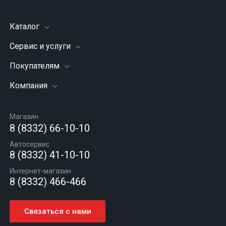
Каталог
Сервис и услуги
Шины
Грузовые шины
Покупателям
Заправка кондиционера
Мотошины
Подвеска (ходовая часть)
Компания
Акции
Диски
Замена масла
Оплата и доставка
Подбор по авто
О компании
Сход - развал
Гарантии и возврат
Магазин
Автомасла
Вакансии
Шиномонтаж
8 (8332) 66-10-10
Новости
Автосервис
Статьи
8 (8332) 41-10-10
Контакты
Интернет-магазин
8 (8332) 466-466
Связаться с нами