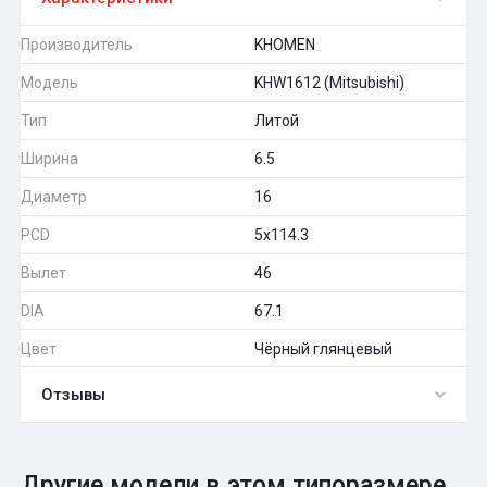
Производитель
KHOMEN
Модель
KHW1612 (Mitsubishi)
Тип
Литой
Ширина
6.5
Диаметр
16
PCD
5x114.3
Вылет
46
DIA
67.1
Цвет
Чёрный глянцевый
Отзывы
0
Общий рейтинг
Другие модели в этом типоразмере