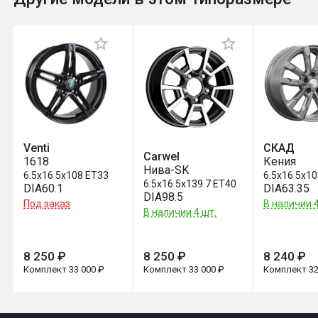
Оставить отзыв
Venti
СКАД
Carwel
1618
Кения
Нива-SK
6.5x16 5x108 ET33
6.5x16 5x1
6.5x16 5x139.7 ET40
DIA60.1
DIA63.35
DIA98.5
Под заказ
В наличии 4
В наличии 4 шт.
8 250 ₽
8 250 ₽
8 240 ₽
Комплект 33 000 ₽
Комплект 33 000 ₽
Комплект 32