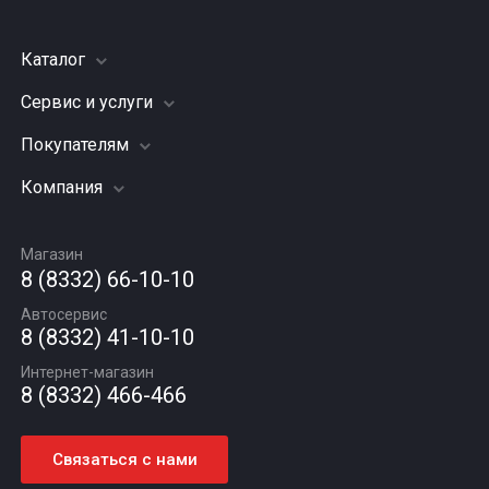
Каталог
Сервис и услуги
Шины
Грузовые шины
Покупателям
Заправка кондиционера
Мотошины
Подвеска (ходовая часть)
Компания
Акции
Диски
Замена масла
Оплата и доставка
Подбор по авто
О компании
Сход - развал
Гарантии и возврат
Магазин
Автомасла
Вакансии
Шиномонтаж
8 (8332) 66-10-10
Новости
Автосервис
Статьи
8 (8332) 41-10-10
Контакты
Интернет-магазин
8 (8332) 466-466
Связаться с нами