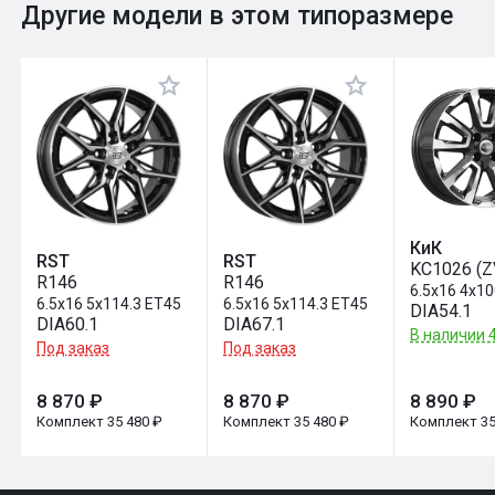
0
Общий рейтинг
Другие модели в этом типоразмере
Оставить отзыв
КиК
RST
RST
KC1026 (Z
R146
R146
6.5x16 4x1
6.5x16 5x114.3 ET45
6.5x16 5x114.3 ET45
DIA54.1
DIA60.1
DIA67.1
В наличии 4
Под заказ
Под заказ
8 870 ₽
8 870 ₽
8 890 ₽
Комплект 35 480 ₽
Комплект 35 480 ₽
Комплект 35