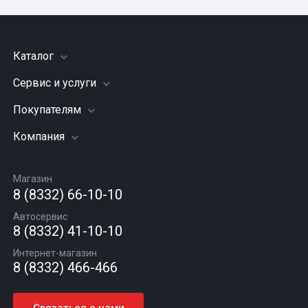
Каталог
Сервис и услуги
Шины
Грузовые шины
Покупателям
Заправка кондиционера
Мотошины
Подвеска (ходовая часть)
Компания
Акции
Диски
Замена масла
Оплата и доставка
Подбор по авто
О компании
Сход - развал
Гарантии и возврат
Магазин
Автомасла
Вакансии
Шиномонтаж
8 (8332) 66-10-10
Новости
Автосервис
Статьи
8 (8332) 41-10-10
Контакты
Интернет-магазин
8 (8332) 466-466