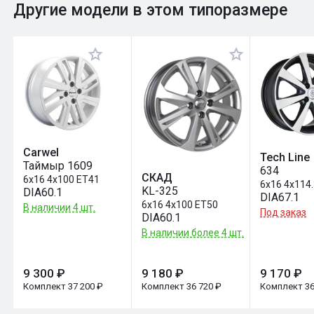
0
Общий рейтинг
Другие модели в этом типоразмере
Оставить отзыв
Carwel
Tech Line
Таймыр 1609
634
СКАД
6x16 4x100 ET41
6x16 4x114
KL-325
DIA60.1
DIA67.1
6x16 4x100 ET50
В наличии 4 шт.
Под заказ
DIA60.1
В наличии более 4 шт.
9 300 ₽
9 180 ₽
9 170 ₽
Комплект 37 200 ₽
Комплект 36 720 ₽
Комплект 36