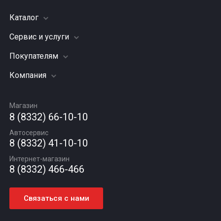
Каталог
Сервис и услуги
Шины
Грузовые шины
Покупателям
Заправка кондиционера
Мотошины
Подвеска (ходовая часть)
Компания
Акции
Диски
Замена масла
Оплата и доставка
Подбор по авто
О компании
Сход - развал
Гарантии и возврат
Магазин
Автомасла
Вакансии
Шиномонтаж
8 (8332) 66-10-10
Новости
Автосервис
Статьи
8 (8332) 41-10-10
Контакты
Интернет-магазин
8 (8332) 466-466
Связаться с нами