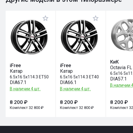
Оставить отзыв
КиК
iFree
iFree
Octavia FL
Катар
Катар
6.5x16 5x1
6.5x16 5x114.3 ET50
6.5x16 5x114.3 ET40
DIA57.1
DIA67.1
DIA66.1
В наличии 4
В наличии 4 шт.
В наличии 4 шт.
8 200 ₽
8 200 ₽
8 200 ₽
Комплект 32 800 ₽
Комплект 32 800 ₽
Комплект 32