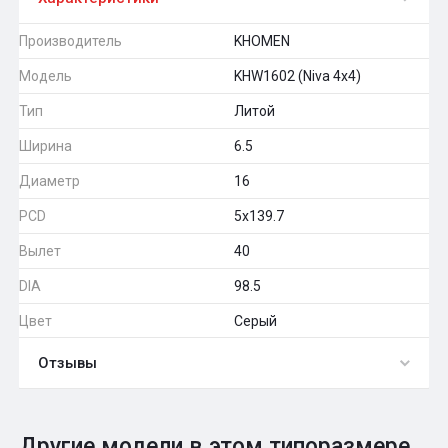
Производитель
KHOMEN
Модель
KHW1602 (Niva 4x4)
Тип
Литой
Ширина
6.5
Диаметр
16
PCD
5x139.7
Вылет
40
DIA
98.5
Цвет
Серый
Отзывы
0
Общий рейтинг
Другие модели в этом типоразмере