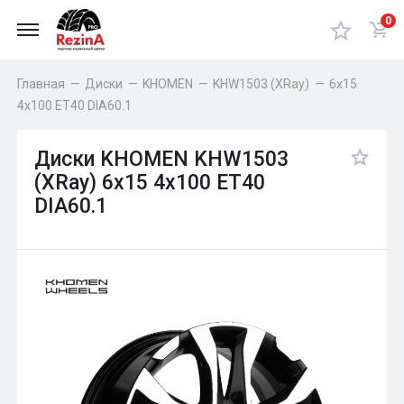
0
Главная
—
Диски
—
KHOMEN
—
KHW1503 (XRay)
—
6x15
4x100 ET40 DIA60.1
Диски KHOMEN KHW1503
(XRay) 6x15 4x100 ET40
DIA60.1