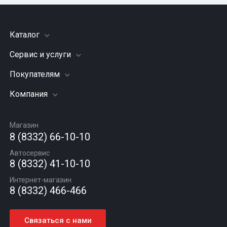
Каталог
Сервис и услуги
Шины
Грузовые шины
Покупателям
Заправка кондиционера
Мотошины
Подвеска (ходовая часть)
Компания
Акции
Диски
Замена масла
Оплата и доставка
Подбор по авто
О компании
Сход - развал
Гарантии и возврат
Магазин
Автомасла
Вакансии
Шиномонтаж
8 (8332) 66-10-10
Новости
Автосервис
Статьи
8 (8332) 41-10-10
Контакты
Интернет-магазин
8 (8332) 466-466
Связаться с нами