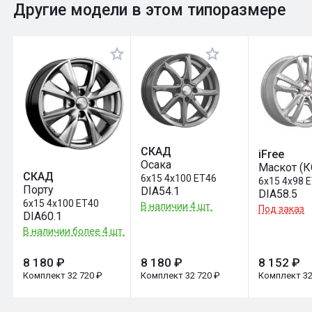
0
Общий рейтинг
Другие модели в этом типоразмере
Оставить отзыв
СКАД
iFree
Осака
Маскот (К
СКАД
6x15 4x100 ET46
6x15 4x98 
Порту
DIA54.1
DIA58.5
6x15 4x100 ET40
В наличии 4 шт.
Под заказ
DIA60.1
В наличии более 4 шт.
8 180 ₽
8 180 ₽
8 152 ₽
Комплект 32 720 ₽
Комплект 32 720 ₽
Комплект 32