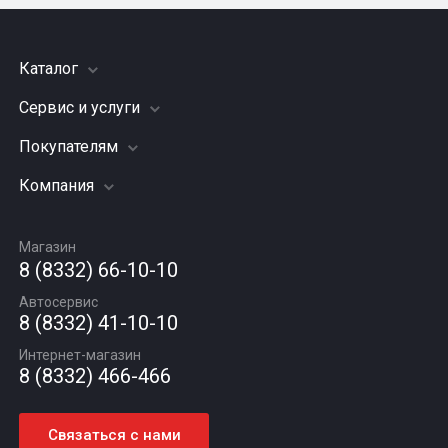
Каталог
Сервис и услуги
Шины
Грузовые шины
Покупателям
Заправка кондиционера
Мотошины
Подвеска (ходовая часть)
Компания
Акции
Диски
Замена масла
Оплата и доставка
Подбор по авто
О компании
Сход - развал
Гарантии и возврат
Магазин
Автомасла
Вакансии
Шиномонтаж
8 (8332) 66-10-10
Новости
Автосервис
Статьи
8 (8332) 41-10-10
Контакты
Интернет-магазин
8 (8332) 466-466
Связаться с нами