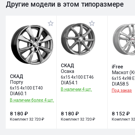
0
Общий рейтинг
Другие модели в этом типоразмере
Оставить отзыв
СКАД
iFree
Осака
Маскот (К
СКАД
6x15 4x100 ET46
6x15 4x98 
Порту
DIA54.1
DIA58.5
6x15 4x100 ET40
В наличии 4 шт.
Под заказ
DIA60.1
В наличии более 4 шт.
8 180 ₽
8 180 ₽
8 152 ₽
Комплект 32 720 ₽
Комплект 32 720 ₽
Комплект 32