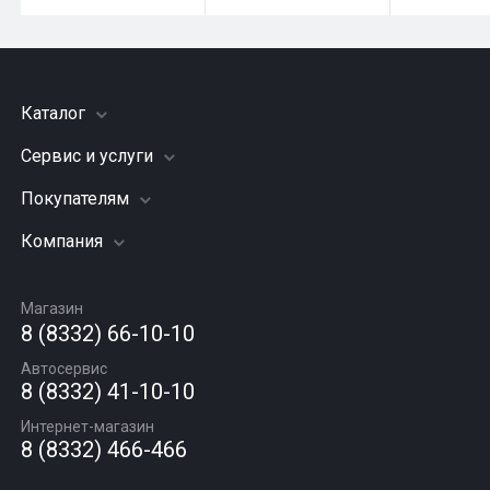
Каталог
Сервис и услуги
Шины
Грузовые шины
Покупателям
Заправка кондиционера
Мотошины
Подвеска (ходовая часть)
Компания
Акции
Диски
Замена масла
Оплата и доставка
Подбор по авто
О компании
Сход - развал
Гарантии и возврат
Магазин
Автомасла
Вакансии
Шиномонтаж
8 (8332) 66-10-10
Новости
Автосервис
Статьи
8 (8332) 41-10-10
Контакты
Интернет-магазин
8 (8332) 466-466