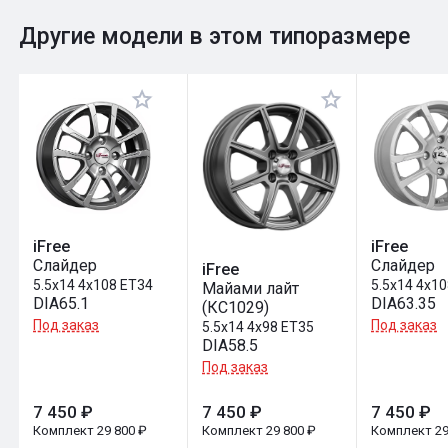
0
Общий рейтинг
Другие модели в этом типоразмере
Оставить отзыв
iFree
iFree
Слайдер
Слайдер
iFree
5.5x14 4x108 ET34
5.5x14 4x1
Майами лайт
DIA65.1
DIA63.35
(КС1029)
Под заказ
Под заказ
5.5x14 4x98 ET35
DIA58.5
Под заказ
7 450 ₽
7 450 ₽
7 450 ₽
Комплект 29 800 ₽
Комплект 29 800 ₽
Комплект 29