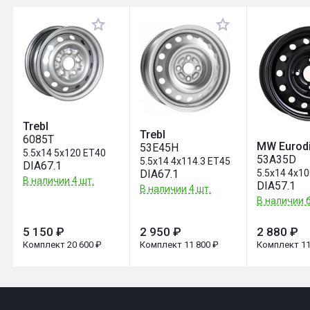
Оставить отзыв
Trebl
Trebl
6085T
MW Eurod
53E45Н
5.5x14 5x120 ET40
53A35D
5.5x14 4x114.3 ET45
DIA67.1
5.5x14 4x1
DIA67.1
В наличии 4 шт.
DIA57.1
В наличии 4 шт.
В наличии б
5 150 ₽
2 950 ₽
2 880 ₽
Комплект 20 600 ₽
Комплект 11 800 ₽
Комплект 11