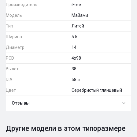
Производитель
iFree
Модель
Майами
Тип
Литой
Ширина
5.5
Диаметр
14
PCD
4x98
Вылет
38
DIA
58.5
Цвет
Серебристый глянцевый
Отзывы
0
Общий рейтинг
Другие модели в этом типоразмере