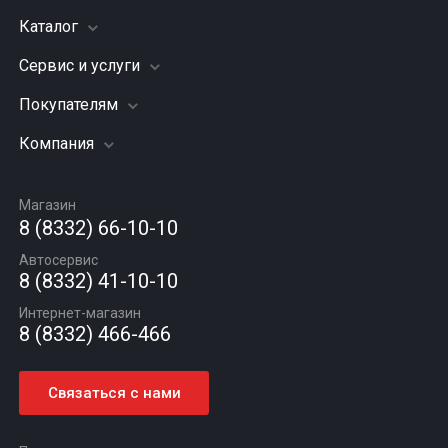
Каталог
Сервис и услуги
Шины
Грузовые шины
Покупателям
Заправка кондиционера
Мотошины
Подвеска (ходовая часть)
Компания
Акции
Диски
Замена масла
Оплата и доставка
Подбор по авто
О компании
Сход - развал
Гарантии и возврат
Магазин
Автомасла
Вакансии
Шиномонтаж
8 (8332) 66-10-10
Новости
Автосервис
Статьи
8 (8332) 41-10-10
Контакты
Интернет-магазин
8 (8332) 466-466
Связаться с нами