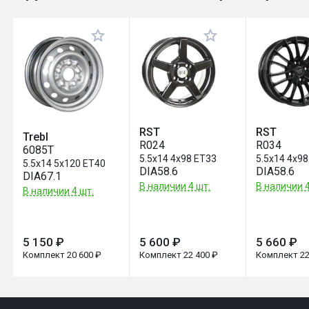
Оставить отзыв
RST
RST
Trebl
R024
R034
6085T
5.5x14 4x98 ET33
5.5x14 4x98
5.5x14 5x120 ET40
DIA58.6
DIA58.6
DIA67.1
В наличии 4 шт.
В наличии 4
В наличии 4 шт.
5 150 ₽
5 600 ₽
5 660 ₽
Комплект 20 600 ₽
Комплект 22 400 ₽
Комплект 22