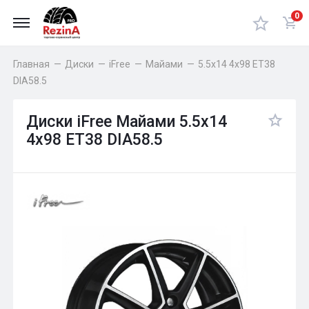
0
Главная
—
Диски
—
iFree
—
Майами
—
5.5x14 4x98 ET38
DIA58.5
Диски iFree Майами 5.5x14
4x98 ET38 DIA58.5