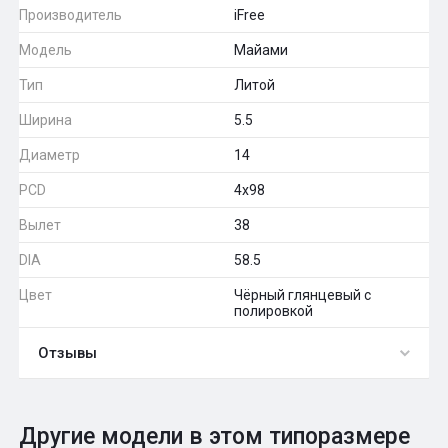
Производитель
iFree
Модель
Майами
Тип
Литой
Ширина
5.5
Диаметр
14
PCD
4x98
Вылет
38
DIA
58.5
Цвет
Чёрный глянцевый с
полировкой
Отзывы
0
Общий рейтинг
Другие модели в этом типоразмере