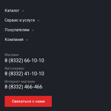
Каталог
Сервис и услуги
Шины
Грузовые шины
Покупателям
Заправка кондиционера
Мотошины
Подвеска (ходовая часть)
Компания
Акции
Диски
Замена масла
Оплата и доставка
Подбор по авто
О компании
Сход - развал
Гарантии и возврат
Магазин
Автомасла
Вакансии
Шиномонтаж
8 (8332) 66-10-10
Новости
Автосервис
Статьи
8 (8332) 41-10-10
Контакты
Интернет-магазин
8 (8332) 466-466
Связаться с нами