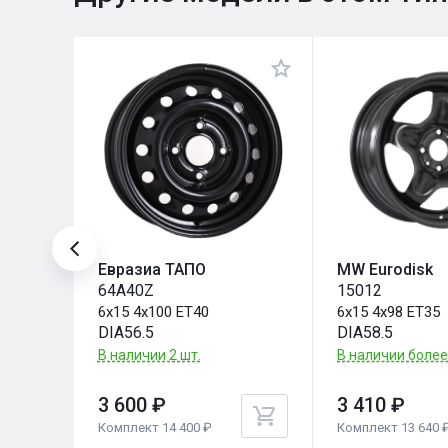
Евразиа ТАПО
MW Eurodisk
64A40Z
15012
6x15 4x100 ET40
6x15 4x98 ET35
DIA56.5
DIA58.5
В наличии 2 шт.
В наличии более
3 600 ₽
3 410 ₽
Комплект 14 400 ₽
Комплект 13 640 