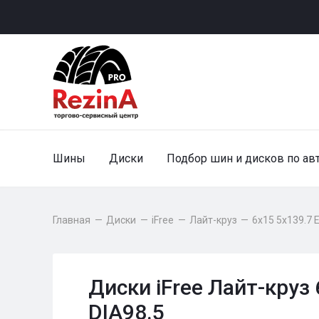
Шины
Диски
Подбор шин и дисков по ав
Главная
—
Диски
—
iFree
—
Лайт-круз
—
6x15 5x139.7 
Диски iFree Лайт-круз
DIA98.5