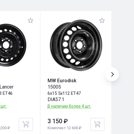
MW Eurodisk
MW Eu
 Lancer
15005
15004
3 ET46
6x15 5x112 ET47
6x15 5
DIA57.1
DIA57.
 шт.
В наличии более 4 шт.
В налич
3 150 ₽
3 150
200 ₽
Комплект 12 600 ₽
Комплек