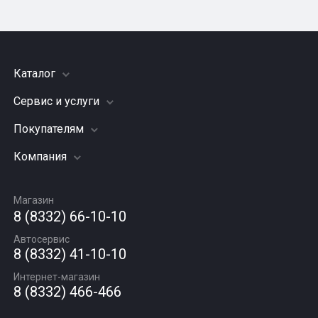
Каталог
Сервис и услуги
Шины
Грузовые шины
Покупателям
Заправка кондиционера
Мотошины
Подвеска (ходовая часть)
Компания
Акции
Диски
Замена масла
Оплата и доставка
Подбор по авто
О компании
Сход - развал
Гарантии и возврат
Магазин
Автомасла
Вакансии
Шиномонтаж
8 (8332) 66-10-10
Новости
Автосервис
Статьи
8 (8332) 41-10-10
Контакты
Интернет-магазин
8 (8332) 466-466