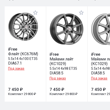
Оставить отзыв
iFree
Флайт (КС676М)
iFree
iFree
Майами лайт
Майами л
5.5x14 4x100 ET35
DIA67.1
(КС1029)
(КС1029)
5.5x14 4x98 ET35
5.5x14 4x98
Под заказ
DIA58.5
DIA58.5
Под заказ
Под заказ
7 450 ₽
7 450 ₽
7 450 ₽
Комплект 29 800 ₽
Комплект 29 800 ₽
Комплект 29