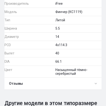
Производитель
iFree
Модель
Финчер (КС1119)
Тип
Литой
Ширина
5.5
Диаметр
14
PCD
4x114.3
Вылет
40
DIA
66.1
Цвет
Насыщенный тёмно-
серебристый
Отзывы
0
Общий рейтинг
Другие модели в этом типоразмере