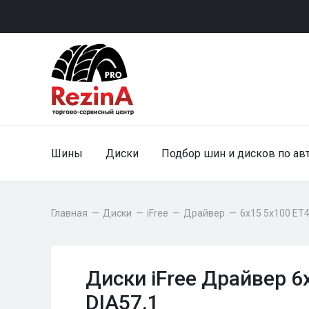
Шины
Диски
Подбор шин и дисков по ав
Главная
—
Диски
—
iFree
—
Драйвер
—
6x15 5x100 ET4
Диски iFree Драйвер 6
DIA57.1