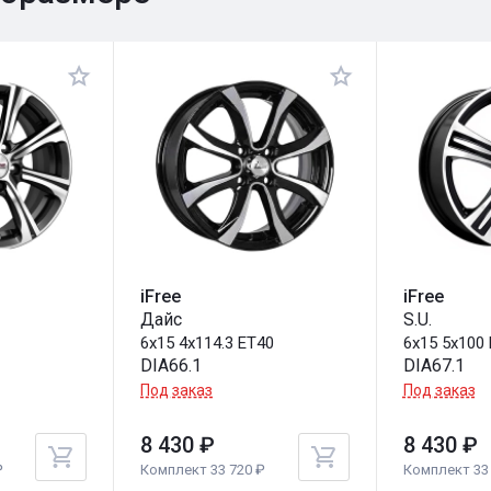
iFree
iFree
Дайс
S.U.
6x15 4x114.3 ET40
6x15 5x100
DIA66.1
DIA67.1
Под заказ
Под заказ
8 430 ₽
8 430 ₽
₽
Комплект 33 720 ₽
Комплект 33 