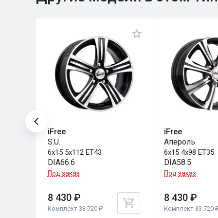
iFree
iFree
S.U.
Апероль
6x15 5x112 ET43
6x15 4x98 ET35
DIA66.6
DIA58.5
Под заказ
Под заказ
8 430 ₽
8 430 ₽
Комплект 33 720 ₽
Комплект 33 720 