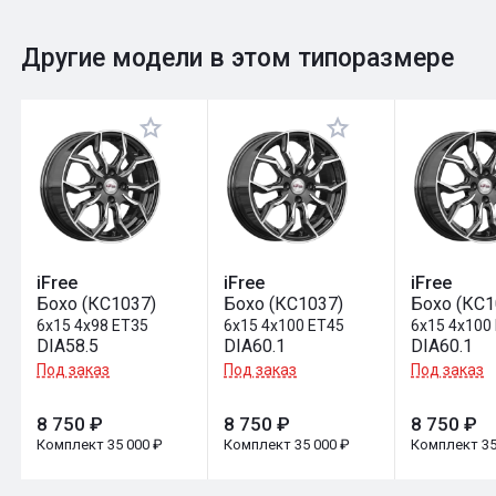
0
Общий рейтинг
Другие модели в этом типоразмере
Оставить отзыв
iFree
iFree
iFree
Бохо (КС1037)
Бохо (КС1037)
Бохо (КС1
6x15 4x98 ET35
6x15 4x100 ET45
6x15 4x100
DIA58.5
DIA60.1
DIA60.1
Под заказ
Под заказ
Под заказ
8 750 ₽
8 750 ₽
8 750 ₽
Комплект 35 000 ₽
Комплект 35 000 ₽
Комплект 35