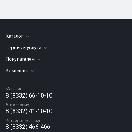
Каталог
Сервис и услуги
Шины
Грузовые шины
Покупателям
Заправка кондиционера
Мотошины
Подвеска (ходовая часть)
Компания
Акции
Диски
Замена масла
Оплата и доставка
Подбор по авто
О компании
Сход - развал
Гарантии и возврат
Магазин
Автомасла
Вакансии
Шиномонтаж
8 (8332) 66-10-10
Новости
Автосервис
Статьи
8 (8332) 41-10-10
Контакты
Интернет-магазин
8 (8332) 466-466