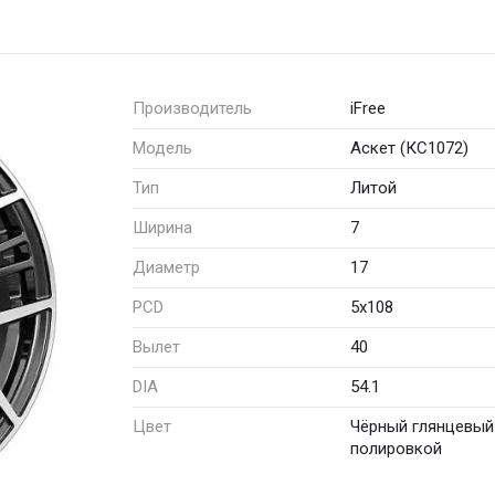
Производитель
iFree
Модель
Аскет (КС1072)
Тип
Литой
Ширина
7
Диаметр
17
PCD
5x108
Вылет
40
DIA
54.1
Цвет
Чёрный глянцевый
полировкой