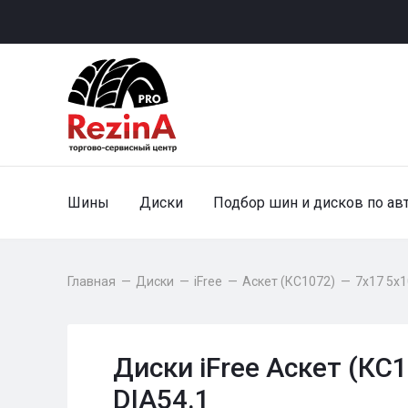
Шины
Диски
Подбор шин и дисков по ав
Главная
—
Диски
—
iFree
—
Аскет (КС1072)
—
7x17 5x1
Диски iFree Аскет (КС
DIA54.1