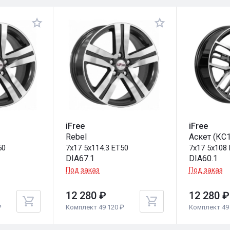
iFree
iFree
Rebel
Аскет (КС
50
7x17 5x114.3 ET50
7x17 5x108
DIA67.1
DIA60.1
Под заказ
Под заказ
12 280 ₽
12 280 ₽
₽
Комплект 49 120 ₽
Комплект 49 