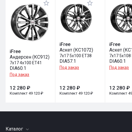
Оставить отзыв
iFree
iFree
Аскет (КС1072)
Аскет (КС
iFree
7x17 5x100 ET38
7x17 5x108
Андерсен (КС912)
DIA57.1
DIA60.1
7x17 4x100 ET41
Под заказ
Под заказ
DIA60.1
Под заказ
12 280 ₽
12 280 ₽
12 280 ₽
Комплект 49 120 ₽
Комплект 49 120 ₽
Комплект 49
Каталог