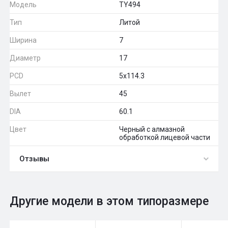
Модель
TY494
Тип
Литой
Ширина
7
Диаметр
17
PCD
5x114.3
Вылет
45
DIA
60.1
Цвет
Черный с алмазной
обработкой лицевой части
Отзывы
0
Общий рейтинг
Другие модели в этом типоразмере