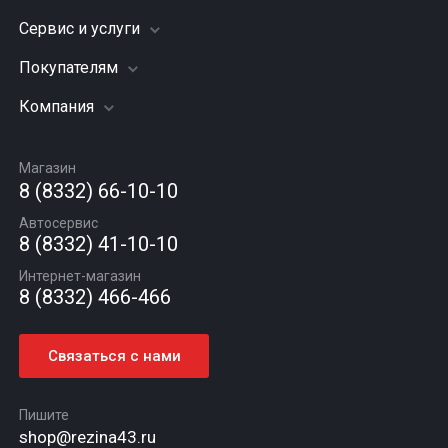
Сервис и услуги
Шины
Грузовые шины
Покупателям
Заправка кондиционера
Мотошины
Подвеска (ходовая часть)
Компания
Акции
Диски
Замена масла
Оплата и доставка
Подбор по авто
О компании
Сход - развал
Гарантии и возврат
Магазин
Автомасла
Вакансии
Шиномонтаж
8 (8332) 66-10-10
Новости
Автосервис
Статьи
8 (8332) 41-10-10
Контакты
Интернет-магазин
8 (8332) 466-466
Связаться с нами
Пишите
shop@rezina43.ru