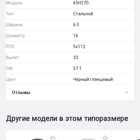
Модель
65H37D
Тип
Стальной
Ширина
6.5
Диаметр
16
PCD
5x112
Вылет
33
DIA
57.1
Цвет
Чёрный глянцевый
Отзывы
0
Общий рейтинг
Другие модели в этом типоразмере
Оставить отзыв