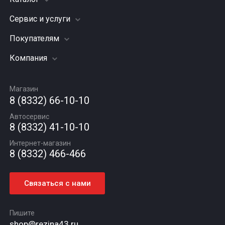
Сервис и услуги
Шины
Грузовые шины
Покупателям
Заправка кондиционера
Мотошины
Подвеска (ходовая часть)
Компания
Акции
Диски
Замена масла
Оплата и доставка
Подбор по авто
О компании
Сход - развал
Гарантии и возврат
Магазин
Автомасла
Вакансии
Шиномонтаж
8 (8332) 66-10-10
Новости
Автосервис
Статьи
8 (8332) 41-10-10
Контакты
Интернет-магазин
8 (8332) 466-466
Связаться с нами
Пишите
shop@rezina43.ru