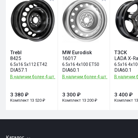
Trebl
MW Eurodisk
ТЗСК
8425
16017
LADA X-R
6.5x16 5x112 ET42
6.5x16 4x100 ET50
6.5x16 4x1
DIA57.1
DIA60.1
DIA60.1
В наличии более 4 шт.
В наличии более 4 шт.
В наличии б
3 380 ₽
3 300 ₽
3 400 ₽
Комплект 13 520 ₽
Комплект 13 200 ₽
Комплект 13
Каталог