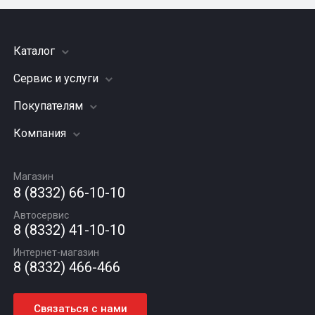
Каталог
Сервис и услуги
Шины
Грузовые шины
Покупателям
Заправка кондиционера
Мотошины
Подвеска (ходовая часть)
Компания
Акции
Диски
Замена масла
Оплата и доставка
Подбор по авто
О компании
Сход - развал
Гарантии и возврат
Магазин
Автомасла
Вакансии
Шиномонтаж
8 (8332) 66-10-10
Новости
Автосервис
Статьи
8 (8332) 41-10-10
Контакты
Интернет-магазин
8 (8332) 466-466
Связаться с нами