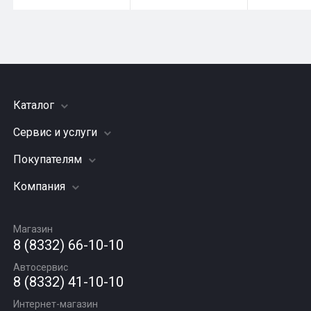
Каталог
Сервис и услуги
Шины
Грузовые шины
Покупателям
Заправка кондиционера
Мотошины
Подвеска (ходовая часть)
Компания
Акции
Диски
Замена масла
Оплата и доставка
Подбор по авто
О компании
Сход - развал
Гарантии и возврат
Магазин
Автомасла
Вакансии
Шиномонтаж
8 (8332) 66-10-10
Новости
Автосервис
Статьи
8 (8332) 41-10-10
Контакты
Интернет-магазин