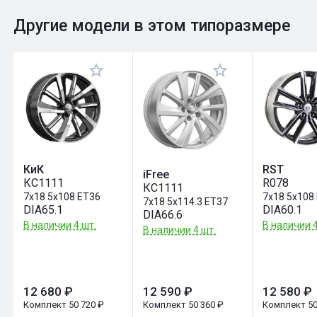
0
Общий рейтинг
Другие модели в этом типоразмере
Оставить отзыв
КиК
RST
iFree
КС1111
R078
КС1111
7x18 5x108 ET36
7x18 5x108
7x18 5x114.3 ET37
DIA65.1
DIA60.1
DIA66.6
В наличии 4 шт.
В наличии 4
В наличии 4 шт.
12 680 ₽
12 590 ₽
12 580 ₽
Комплект 50 720 ₽
Комплект 50 360 ₽
Комплект 50