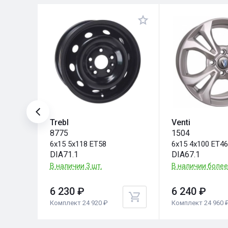
Trebl
Venti
8775
1504
6x15 5x118 ET58
6x15 4x100 ET4
DIA71.1
DIA67.1
В наличии 3 шт.
В наличии более
6 230 ₽
6 240 ₽
Комплект 24 920 ₽
Комплект 24 960 