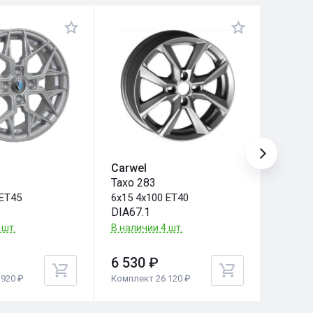
Carwel
Carwe
Тахо 283
Вест 1
 ET45
6x15 4x100 ET40
6x15 4
DIA67.1
DIA60.
 шт.
В наличии 4 шт.
В налич
6 530 ₽
6 530
920 ₽
Комплект 26 120 ₽
Комплек