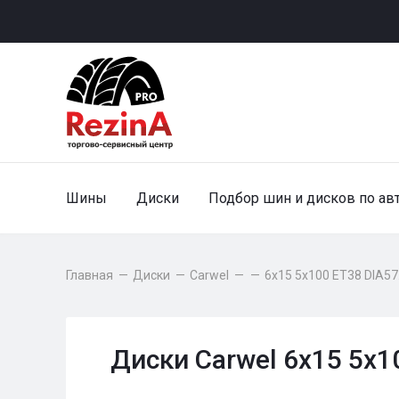
Шины
Диски
Подбор шин и дисков по ав
Главная
—
Диски
—
Carwel
—
—
6x15 5x100 ET38 DIA57
Диски Carwel 6x15 5x1