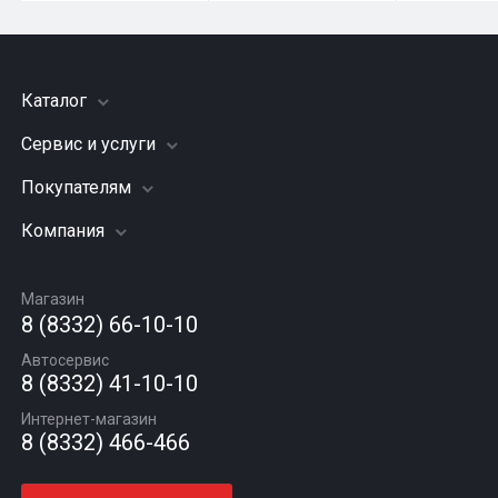
Каталог
Сервис и услуги
Шины
Грузовые шины
Покупателям
Заправка кондиционера
Мотошины
Подвеска (ходовая часть)
Компания
Акции
Диски
Замена масла
Оплата и доставка
Подбор по авто
О компании
Сход - развал
Гарантии и возврат
Магазин
Автомасла
Вакансии
Шиномонтаж
8 (8332) 66-10-10
Новости
Автосервис
Статьи
8 (8332) 41-10-10
Контакты
Интернет-магазин
8 (8332) 466-466