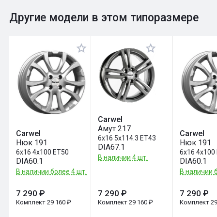
0
Общий рейтинг
Другие модели в этом типоразмере
Оставить отзыв
Carwel
Амут 217
Carwel
Carwel
6x16 5x114.3 ET43
Нюк 191
Нюк 191
DIA67.1
6x16 4x100 ET50
6x16 4x100
В наличии 4 шт.
DIA60.1
DIA60.1
В наличии более 4 шт.
В наличии б
7 290 ₽
7 290 ₽
7 290 ₽
Комплект 29 160 ₽
Комплект 29 160 ₽
Комплект 29