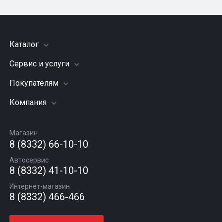
Оставить отзыв
Каталог
Сервис и услуги
Шины
Грузовые шины
Покупателям
Заправка кондиционера
Мотошины
Подвеска (ходовая часть)
Компания
Акции
Диски
Замена масла
Оплата и доставка
Подбор по авто
О компании
Сход - развал
Гарантии и возврат
Магазин
Автомасла
Вакансии
Шиномонтаж
8 (8332) 66-10-10
Новости
Автосервис
Статьи
8 (8332) 41-10-10
Контакты
Интернет-магазин
8 (8332) 466-466