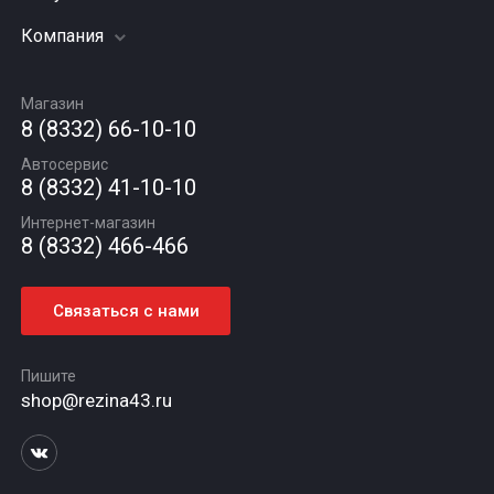
Мотошины
Подвеска (ходовая часть)
Компания
Акции
Диски
Замена масла
Оплата и доставка
Подбор по авто
О компании
Сход - развал
Гарантии и возврат
Магазин
Автомасла
Вакансии
Шиномонтаж
8 (8332) 66-10-10
Новости
Автосервис
Статьи
8 (8332) 41-10-10
Контакты
Интернет-магазин
8 (8332) 466-466
Связаться с нами
Пишите
shop@rezina43.ru