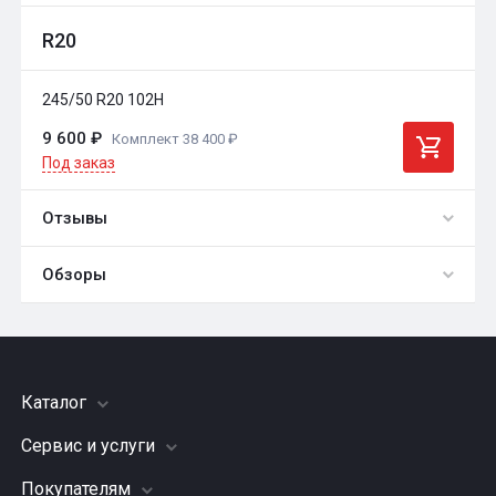
R20
245/50 R20 102H
9 600 ₽
Комплект 38 400 ₽
Под заказ
Отзывы
Обзоры
0
Общий рейтинг
обзоры
Оставить отзыв
Каталог
Сервис и услуги
Шины
Грузовые шины
Покупателям
Заправка кондиционера