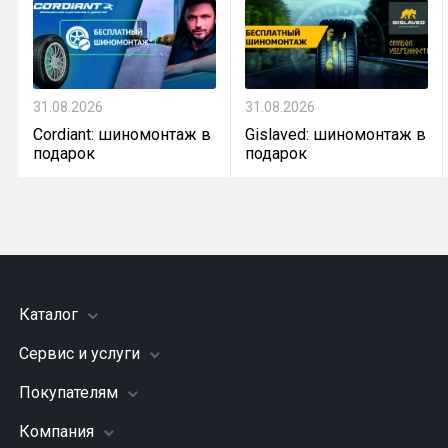
31.08.2026
31.08.2026
Cordiant: шиномонтаж в
Gislaved: шиномонтаж в
подарок
подарок
Каталог
Сервис и услуги
Шины
Грузовые шины
Покупателям
Заправка кондиционера
Мотошины
Подвеска (ходовая часть)
Компания
Акции
Диски