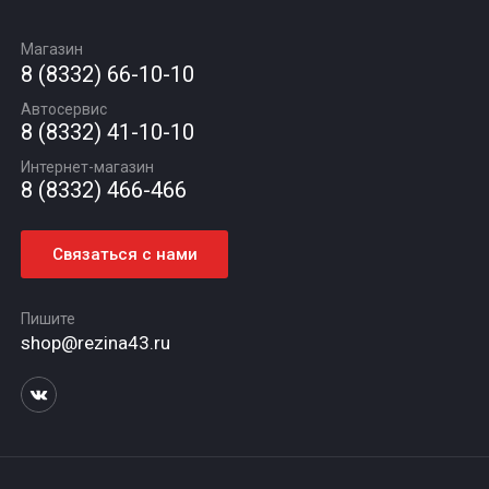
Замена масла
Оплата и доставка
Подбор по авто
О компании
Сход - развал
Гарантии и возврат
Магазин
Автомасла
Вакансии
Шиномонтаж
8 (8332) 66-10-10
Новости
Автосервис
Статьи
8 (8332) 41-10-10
Контакты
Интернет-магазин
8 (8332) 466-466
Связаться с нами
Пишите
shop@rezina43.ru