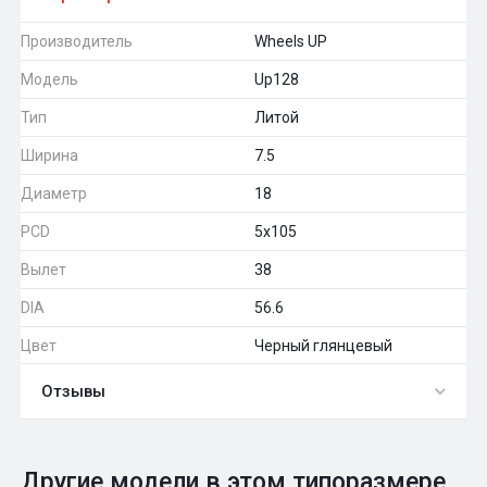
Производитель
Wheels UP
Модель
Up128
Тип
Литой
Ширина
7.5
Диаметр
18
PCD
5x105
Вылет
38
DIA
56.6
Цвет
Черный глянцевый
Отзывы
0
Общий рейтинг
Другие модели в этом типоразмере