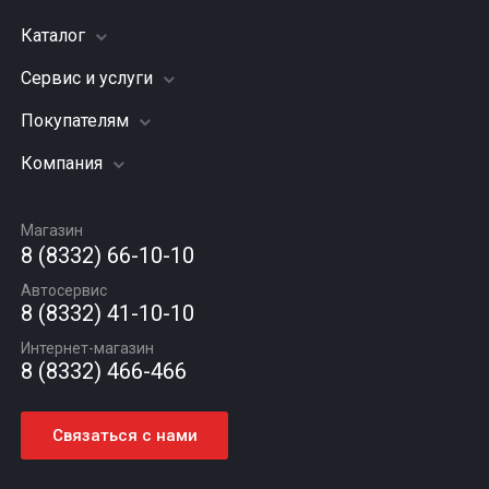
Каталог
Сервис и услуги
Шины
Грузовые шины
Покупателям
Заправка кондиционера
Мотошины
Подвеска (ходовая часть)
Компания
Акции
Диски
Замена масла
Оплата и доставка
Подбор по авто
О компании
Сход - развал
Гарантии и возврат
Магазин
Автомасла
Вакансии
Шиномонтаж
8 (8332) 66-10-10
Новости
Автосервис
Статьи
8 (8332) 41-10-10
Контакты
Интернет-магазин
8 (8332) 466-466
Связаться с нами