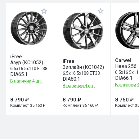
Оставить отзыв
iFree
Carwel
iFree
Азур (КС1052)
Нева 256
Зиплайн (КС1042)
6.5x16 5x110 ET38
6.5x16 5x11
6.5x16 5x108 ET33
DIA65.1
DIA66.1
DIA60.1
В наличии 4 шт.
В наличии 4
В наличии 4 шт.
8 790 ₽
8 790 ₽
8 750 ₽
Комплект 35 160 ₽
Комплект 35 160 ₽
Комплект 35