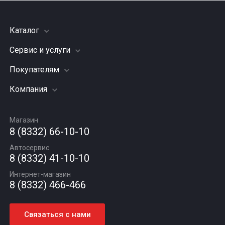
Каталог
Сервис и услуги
Шины
Грузовые шины
Покупателям
Заправка кондиционера
Мотошины
Подвеска (ходовая часть)
Компания
Акции
Диски
Замена масла
Оплата и доставка
Подбор по авто
О компании
Сход - развал
Гарантии и возврат
Магазин
Автомасла
Вакансии
Шиномонтаж
8 (8332) 66-10-10
Новости
Автосервис
Статьи
8 (8332) 41-10-10
Контакты
Интернет-магазин
8 (8332) 466-466
Связаться с нами