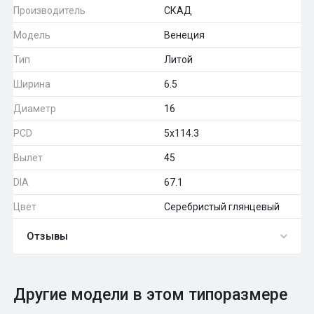
Производитель
СКАД
Модель
Венеция
Тип
Литой
Ширина
6.5
Диаметр
16
PCD
5x114.3
Вылет
45
DIA
67.1
Цвет
Серебристый глянцевый
Отзывы
0
Общий рейтинг
Другие модели в этом типоразмере