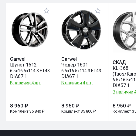
Оставить отзыв
Carwel
Carwel
СКАД
Шунет 1612
Чедер 1601
KL-368
6.5x16 5x114.3 ET43
6.5x16 5x114.3 ET43
(Taos/Karo
DIA67.1
DIA67.1
6.5x16 5x1
В наличии 4 шт.
В наличии 4 шт.
DIA57.1
В наличии 4
8 960 ₽
8 950 ₽
8 950 ₽
Комплект 35 840 ₽
Комплект 35 800 ₽
Комплект 35