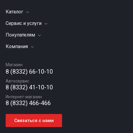
Каталог
Сервис и услуги
Шины
Грузовые шины
Покупателям
Заправка кондиционера
Мотошины
Подвеска (ходовая часть)
Компания
Акции
Диски
Замена масла
Оплата и доставка
Подбор по авто
О компании
Сход - развал
Гарантии и возврат
Магазин
Автомасла
Вакансии
Шиномонтаж
8 (8332) 66-10-10
Новости
Автосервис
Статьи
8 (8332) 41-10-10
Контакты
Интернет-магазин
8 (8332) 466-466
Связаться с нами