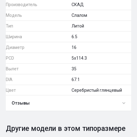
Производитель
СКАД
Модель
Слалом
Тип
Литой
Ширина
6.5
Диаметр
16
PCD
5x114.3
Вылет
35
DIA
67.1
Цвет
Серебристый глянцевый
Отзывы
0
Общий рейтинг
Другие модели в этом типоразмере