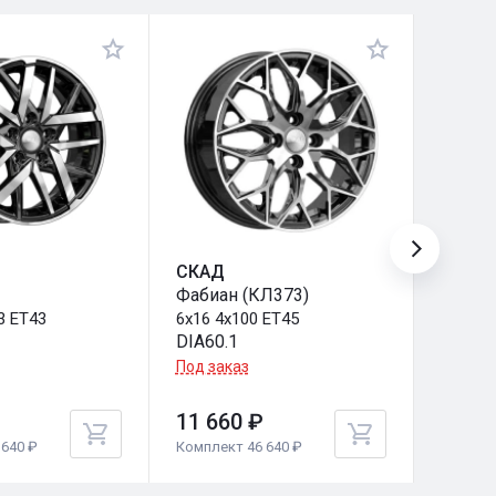
СКАД
СКАД
Фабиан (КЛ373)
Фабиа
3 ET43
6x16 4x100 ET45
6x16 4
DIA60.1
DIA67.
Под заказ
Под за
11 660 ₽
11 66
640 ₽
Комплект 46 640 ₽
Комплек