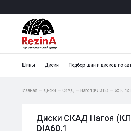
Шины
Диски
Подбор шин и дисков по ав
Главная
—
Диски
—
СКАД
—
Нагоя (КЛ312)
—
6x16 4x1
Диски СКАД Нагоя (КЛ
DIA60.1