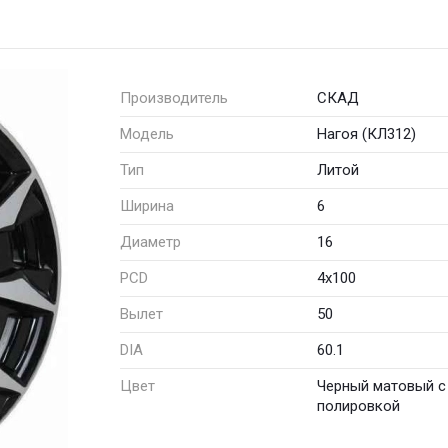
Производитель
СКАД
Модель
Нагоя (КЛ312)
Тип
Литой
Ширина
6
Диаметр
16
PCD
4x100
Вылет
50
DIA
60.1
Цвет
Черный матовый с
полировкой