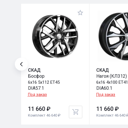
СКАД
СКАД
С731)
Босфор
Нагоя (КЛ312)
6x16 5x112 ET45
6x16 4x100 ET4
DIA57.1
DIA60.1
Под заказ
Под заказ
11 660 ₽
11 660 ₽
Комплект 46 640 ₽
Комплект 46 640 