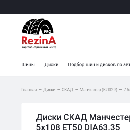
Шины
Диски
Подбор шин и дисков по ав
Главная
—
Диски
—
СКАД
—
Манчестер (КЛ329)
—
7.5
Диски СКАД Манчестер
5x108 ET50 DIA63.35