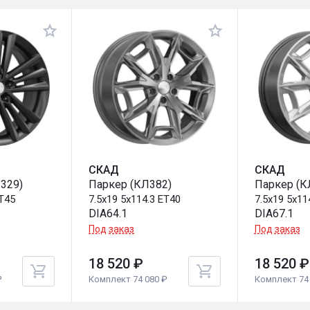
СКАД
СКАД
329)
Паркер (КЛ382)
Паркер (К
ET45
7.5x19 5x114.3 ET40
7.5x19 5x11
DIA64.1
DIA67.1
Под заказ
Под заказ
18 520 ₽
18 520 ₽
₽
Комплект 74 080 ₽
Комплект 74 