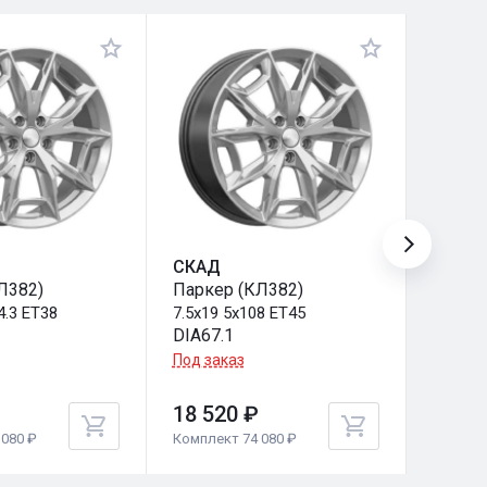
СКАД
СКАД
Л382)
Паркер (КЛ382)
Манче
4.3 ET38
7.5x19 5x108 ET45
7.5x19
DIA67.1
DIA63.
Под заказ
Под за
18 520 ₽
18 52
080 ₽
Комплект 74 080 ₽
Комплек