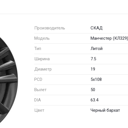
Производитель
СКАД
Модель
Манчестер (КЛ329
Тип
Литой
Ширина
7.5
Диаметр
19
PCD
5x108
Вылет
50
DIA
63.4
Цвет
Черный бархат