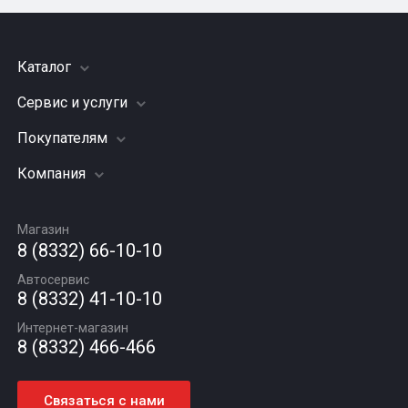
Каталог
Сервис и услуги
Шины
Грузовые шины
Покупателям
Заправка кондиционера
Мотошины
Подвеска (ходовая часть)
Компания
Акции
Диски
Замена масла
Оплата и доставка
Подбор по авто
О компании
Сход - развал
Гарантии и возврат
Магазин
Автомасла
Вакансии
Шиномонтаж
8 (8332) 66-10-10
Новости
Автосервис
Статьи
8 (8332) 41-10-10
Контакты
Интернет-магазин
8 (8332) 466-466
Связаться с нами