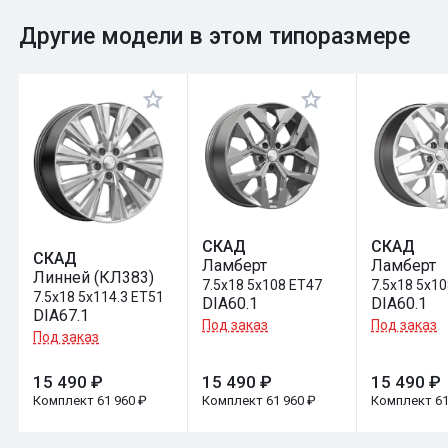
0
Общий рейтинг
Другие модели в этом типоразмере
Оставить отзыв
СКАД
СКАД
СКАД
Ламберт
Ламберт
Линней (КЛ383)
7.5x18 5x108 ET47
7.5x18 5x1
7.5x18 5x114.3 ET51
DIA60.1
DIA60.1
DIA67.1
Под заказ
Под заказ
Под заказ
15 490 ₽
15 490 ₽
15 490 ₽
Комплект 61 960 ₽
Комплект 61 960 ₽
Комплект 61