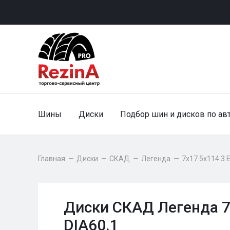
Шины
Диски
Подбор шин и дисков по ав
Главная
—
Диски
—
СКАД
—
Легенда
—
7x17 5x114.3 
Диски СКАД Легенда 7
DIA60.1