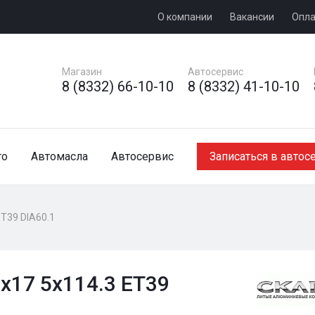
О компании
Вакансии
Опла
Магазин
Автосервис
8 (8332) 66-10-10
8 (8332) 41-10-10
то
Автомасла
Автосервис
Записаться в автос
ET39 DIA60.1
x17 5x114.3 ET39