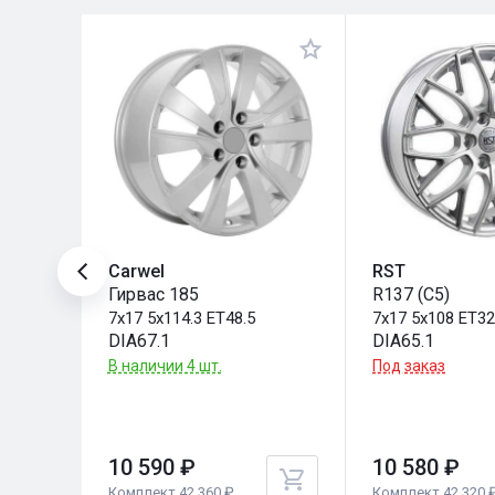
Carwel
RST
Гирвас 185
R137 (C5)
7x17 5x114.3 ET48.5
7x17 5x108 ET3
DIA67.1
DIA65.1
В наличии 4 шт.
Под заказ
10 590 ₽
10 580 ₽
Комплект 42 360 ₽
Комплект 42 320 