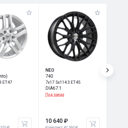
NEO
NEO
nto)
740
740
3 ET47
7x17 5x114.3 ET45
7x17 5
DIA67.1
DIA66.
Под заказ
Под за
10 640 ₽
10 64
320 ₽
Комплект 42 560 ₽
Комплек