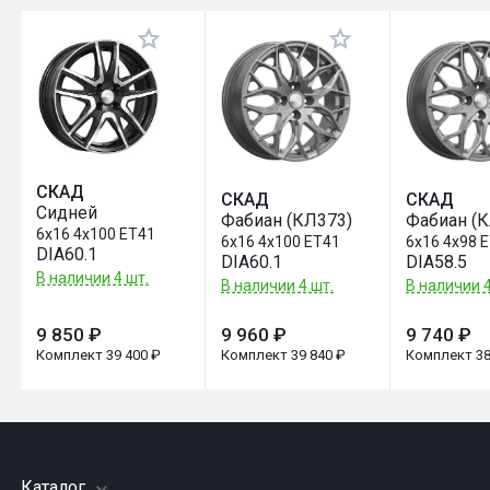
Оставить отзыв
СКАД
СКАД
СКАД
Сидней
Фабиан (КЛ373)
Фабиан (
6x16 4x100 ET41
6x16 4x100 ET41
6x16 4x98 
DIA60.1
DIA60.1
DIA58.5
В наличии 4 шт.
В наличии 4 шт.
В наличии 4
9 850 ₽
9 960 ₽
9 740 ₽
Комплект 39 400 ₽
Комплект 39 840 ₽
Комплект 38
Каталог