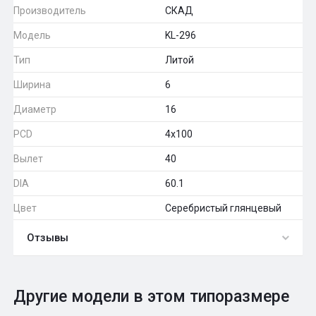
Производитель
СКАД
Модель
KL-296
Тип
Литой
Ширина
6
Диаметр
16
PCD
4x100
Вылет
40
DIA
60.1
Цвет
Серебристый глянцевый
Отзывы
0
Общий рейтинг
Другие модели в этом типоразмере