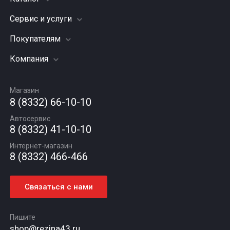
Сервис и услуги
Шины
Грузовые шины
Покупателям
Заправка кондиционера
Мотошины
Подвеска (ходовая часть)
Компания
Акции
Диски
Замена масла
Оплата и доставка
Подбор по авто
О компании
Сход - развал
Гарантии и возврат
Магазин
Автомасла
Вакансии
Шиномонтаж
8 (8332) 66-10-10
Новости
Автосервис
Статьи
8 (8332) 41-10-10
Контакты
Интернет-магазин
8 (8332) 466-466
Связаться с нами
Пишите
shop@rezina43.ru