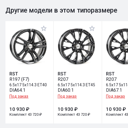
0
Общий рейтинг
Другие модели в этом типоразмере
Оставить отзыв
RST
RST
RST
R197 (F7)
R207
R207
6.5x17 5x114.3 ET40
6.5x17 5x114.3 ET45
6.5x17 5x11
DIA64.1
DIA60.1
DIA67.1
Под заказ
Под заказ
Под заказ
10 930 ₽
10 930 ₽
10 930 ₽
Комплект 43 720 ₽
Комплект 43 720 ₽
Комплект 43