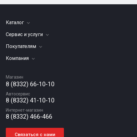
Каталог
Сервис и услуги
Шины
Грузовые шины
Покупателям
Заправка кондиционера
Мотошины
Подвеска (ходовая часть)
Компания
Акции
Диски
Замена масла
Оплата и доставка
Подбор по авто
О компании
Сход - развал
Гарантии и возврат
Магазин
Автомасла
Вакансии
Шиномонтаж
8 (8332) 66-10-10
Новости
Автосервис
Статьи
8 (8332) 41-10-10
Контакты
Интернет-магазин
8 (8332) 466-466
Связаться с нами