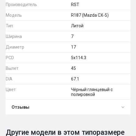
Производитель
RST
Модель
R187 (Mazda CX-5)
Тип
Литой
Ширина
7
Диаметр
17
PCD
5x114.3
Вылет
45
DIA
67.1
Цвет
Чёрный глянцевый с
полировкой
Отзывы
0
Общий рейтинг
Другие модели в этом типоразмере