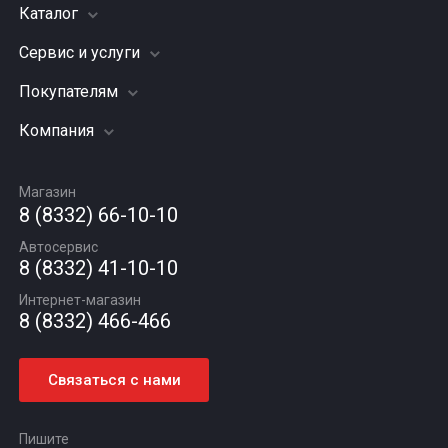
Каталог
Сервис и услуги
Шины
Грузовые шины
Покупателям
Заправка кондиционера
Мотошины
Подвеска (ходовая часть)
Компания
Акции
Диски
Замена масла
Оплата и доставка
Подбор по авто
О компании
Сход - развал
Гарантии и возврат
Магазин
Автомасла
Вакансии
Шиномонтаж
8 (8332) 66-10-10
Новости
Автосервис
Статьи
8 (8332) 41-10-10
Контакты
Интернет-магазин
8 (8332) 466-466
Связаться с нами
Пишите