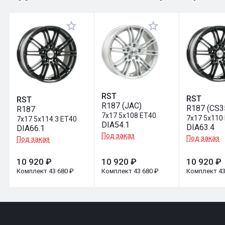
Оставить отзыв
RST
RST
RST
R187 (JAC)
R187 (CS3
R187
7x17 5x108 ET40
7x17 5x110
7x17 5x114.3 ET40
DIA54.1
DIA63.4
DIA66.1
Под заказ
Под заказ
Под заказ
10 920 ₽
10 920 ₽
10 920 ₽
Комплект 43 680 ₽
Комплект 43 680 ₽
Комплект 43