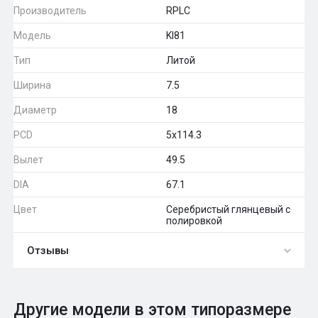
Производитель
RPLC
Модель
KI81
Тип
Литой
Ширина
7.5
Диаметр
18
PCD
5x114.3
Вылет
49.5
DIA
67.1
Цвет
Серебристый глянцевый с
полировкой
Отзывы
0
Общий рейтинг
Другие модели в этом типоразмере