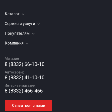
Каталог
Сервис и услуги
Шины
Грузовые шины
Покупателям
Заправка кондиционера
Мотошины
Подвеска (ходовая часть)
Компания
Акции
Диски
Замена масла
Оплата и доставка
Подбор по авто
О компании
Сход - развал
Гарантии и возврат
Магазин
Автомасла
Вакансии
Шиномонтаж
8 (8332) 66-10-10
Новости
Автосервис
Статьи
8 (8332) 41-10-10
Контакты
Интернет-магазин
8 (8332) 466-466
Связаться с нами