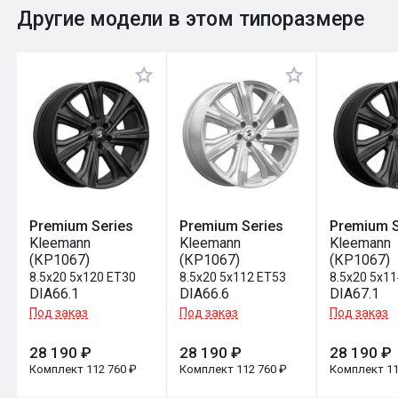
0
Общий рейтинг
Другие модели в этом типоразмере
Оставить отзыв
Premium Series
Premium Series
Premium S
Kleemann
Kleemann
Kleemann
(КР1067)
(КР1067)
(КР1067)
8.5x20 5x120 ET30
8.5x20 5x112 ET53
8.5x20 5x11
DIA66.1
DIA66.6
DIA67.1
Под заказ
Под заказ
Под заказ
28 190 ₽
28 190 ₽
28 190 ₽
Комплект 112 760 ₽
Комплект 112 760 ₽
Комплект 11