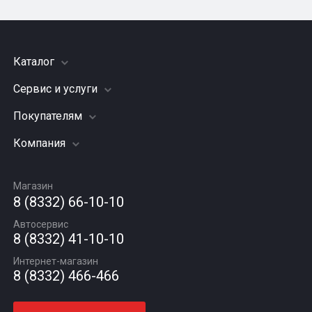
Каталог
Сервис и услуги
Шины
Грузовые шины
Покупателям
Заправка кондиционера
Мотошины
Подвеска (ходовая часть)
Компания
Акции
Диски
Замена масла
Оплата и доставка
Подбор по авто
О компании
Сход - развал
Гарантии и возврат
Магазин
Автомасла
Вакансии
Шиномонтаж
8 (8332) 66-10-10
Новости
Автосервис
Статьи
8 (8332) 41-10-10
Контакты
Интернет-магазин
8 (8332) 466-466