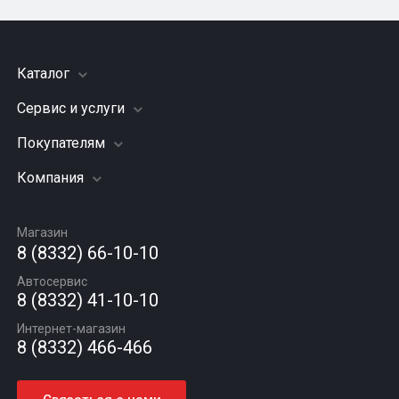
Каталог
Сервис и услуги
Шины
Грузовые шины
Покупателям
Заправка кондиционера
Мотошины
Подвеска (ходовая часть)
Компания
Акции
Диски
Замена масла
Оплата и доставка
Подбор по авто
О компании
Сход - развал
Гарантии и возврат
Магазин
Автомасла
Вакансии
Шиномонтаж
8 (8332) 66-10-10
Новости
Автосервис
Статьи
8 (8332) 41-10-10
Контакты
Интернет-магазин
8 (8332) 466-466