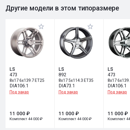
0
Общий рейтинг
Другие модели в этом типоразмере
Оставить отзыв
LS
LS
LS
473
892
473
8x17 6x139.7 ET25
8x17 5x114.3 ET35
8x17 6x139
DIA106.1
DIA73.1
DIA106.1
Под заказ
Под заказ
Под заказ
11 000 ₽
11 000 ₽
11 000 ₽
Комплект 44 000 ₽
Комплект 44 000 ₽
Комплект 44