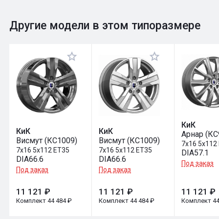
0
Общий рейтинг
Другие модели в этом типоразмере
Оставить отзыв
КиК
КиК
КиК
Арнар (КС
Висмут (КС1009)
Висмут (КС1009)
7x16 5x112
7x16 5x112 ET35
7x16 5x112 ET35
DIA57.1
DIA66.6
DIA66.6
Под заказ
Под заказ
Под заказ
11 121 ₽
11 121 ₽
11 121 ₽
Комплект 44 484 ₽
Комплект 44 484 ₽
Комплект 44