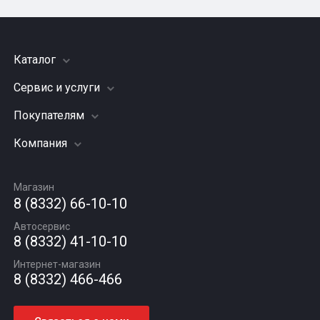
Каталог
Сервис и услуги
Шины
Грузовые шины
Покупателям
Заправка кондиционера
Мотошины
Подвеска (ходовая часть)
Компания
Акции
Диски
Замена масла
Оплата и доставка
Подбор по авто
О компании
Сход - развал
Гарантии и возврат
Магазин
Автомасла
Вакансии
Шиномонтаж
8 (8332) 66-10-10
Новости
Автосервис
Статьи
8 (8332) 41-10-10
Контакты
Интернет-магазин
8 (8332) 466-466