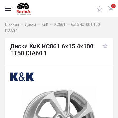
0
Главная
—
Диски
—
КиК
—
КС861
—
6x15 4x100 ET50
DIA60.1
Диски КиК КС861 6x15 4x100
ET50 DIA60.1