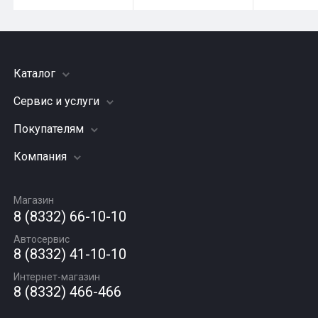
Каталог
Сервис и услуги
Шины
Грузовые шины
Покупателям
Заправка кондиционера
Мотошины
Подвеска (ходовая часть)
Компания
Акции
Диски
Замена масла
Оплата и доставка
Подбор по авто
О компании
Сход - развал
Гарантии и возврат
Магазин
Автомасла
Вакансии
Шиномонтаж
8 (8332) 66-10-10
Новости
Автосервис
Статьи
8 (8332) 41-10-10
Контакты
Интернет-магазин
8 (8332) 466-466