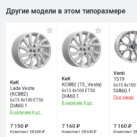
0
Общий рейтинг
Другие модели в этом типоразмере
Оставить отзыв
Venti
КиК
1519
КиК
КС882 (15_Vesta)
6x15 4x100
Lada Vesta
DIA60.1
6x15 4x100 ET50
(КС882)
DIA60.1
Под заказ
6x15 4x100 ET50
В наличии 4 шт.
DIA60.1
В наличии 4 шт.
7 150 ₽
7 160 ₽
7 160 ₽
Комплект 28 600 ₽
Комплект 28 640 ₽
Комплект 28