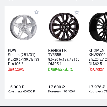
Оставить отзыв
PDW
Replica FR
KHOMEN
Stealth (281/01)
TY5558
KHW2009 (
8.5x20 6x139.7 ET33
8.5x20 6x139.7 ET60
8.5x20 5x12
DIA106.2
DIA95.1
DIA62.5
Под заказ
В наличии 4 шт.
Под заказ
15 000 ₽
17 600 ₽
17 976 ₽
Комплект 60 000 ₽
Комплект 70 400 ₽
Комплект 71