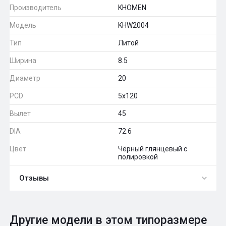
Производитель
KHOMEN
Модель
KHW2004
Тип
Литой
Ширина
8.5
Диаметр
20
PCD
5x120
Вылет
45
DIA
72.6
Цвет
Чёрный глянцевый с
полировкой
Отзывы
0
Общий рейтинг
Другие модели в этом типоразмере