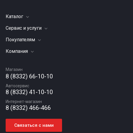
Каталог
Сервис и услуги
Шины
Грузовые шины
Покупателям
Заправка кондиционера
Мотошины
Подвеска (ходовая часть)
Компания
Акции
Диски
Замена масла
Оплата и доставка
Подбор по авто
О компании
Сход - развал
Гарантии и возврат
Магазин
Автомасла
Вакансии
Шиномонтаж
8 (8332) 66-10-10
Новости
Автосервис
Статьи
8 (8332) 41-10-10
Контакты
Интернет-магазин
8 (8332) 466-466
Связаться с нами