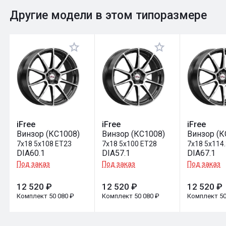
0
Общий рейтинг
Другие модели в этом типоразмере
Оставить отзыв
iFree
iFree
iFree
Винзор (КС1008)
Винзор (КС1008)
Винзор (К
7x18 5x108 ET23
7x18 5x100 ET28
7x18 5x114
DIA60.1
DIA57.1
DIA67.1
Под заказ
Под заказ
Под заказ
12 520 ₽
12 520 ₽
12 520 ₽
Комплект 50 080 ₽
Комплект 50 080 ₽
Комплект 50