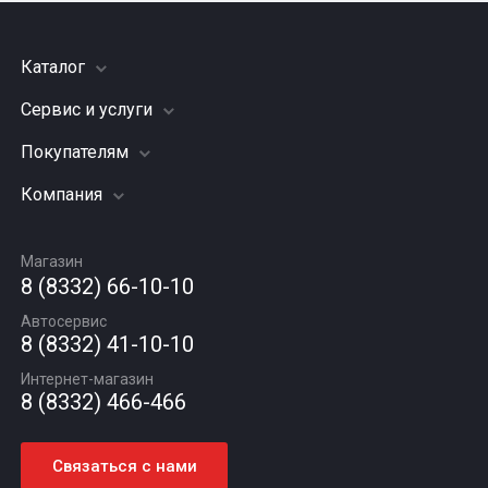
Каталог
Сервис и услуги
Шины
Грузовые шины
Покупателям
Заправка кондиционера
Мотошины
Подвеска (ходовая часть)
Компания
Акции
Диски
Замена масла
Оплата и доставка
Подбор по авто
О компании
Сход - развал
Гарантии и возврат
Магазин
Автомасла
Вакансии
Шиномонтаж
8 (8332) 66-10-10
Новости
Автосервис
Статьи
8 (8332) 41-10-10
Контакты
Интернет-магазин
8 (8332) 466-466
Связаться с нами