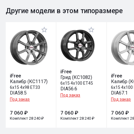
0
Общий рейтинг
Другие модели в этом типоразмере
Оставить отзыв
iFree
iFree
iFree
Грид (КС1082)
Калибр (КС1117)
Калибр (К
6x15 4x100 ET45
6x15 4x98 ET33
6x15 4x100
DIA56.6
DIA58.5
DIA67.1
Под заказ
Под заказ
Под заказ
7 060 ₽
7 060 ₽
7 060 ₽
Комплект 28 240 ₽
Комплект 28 240 ₽
Комплект 28