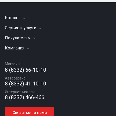
Каталог
Сервис и услуги
Шины
Грузовые шины
Покупателям
Заправка кондиционера
Мотошины
Подвеска (ходовая часть)
Компания
Акции
Диски
Замена масла
Оплата и доставка
Подбор по авто
О компании
Сход - развал
Гарантии и возврат
Магазин
Автомасла
Вакансии
Шиномонтаж
8 (8332) 66-10-10
Новости
Автосервис
Статьи
8 (8332) 41-10-10
Контакты
Интернет-магазин
8 (8332) 466-466
Связаться с нами