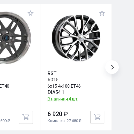
RST
Carwe
R015
Воже 
 ET40
6x15 4x100 ET46
6x15 4
DIA54.1
DIA54.
В наличии 4 шт.
В налич
6 920 ₽
6 930
600 ₽
Комплект 27 680 ₽
Комплек