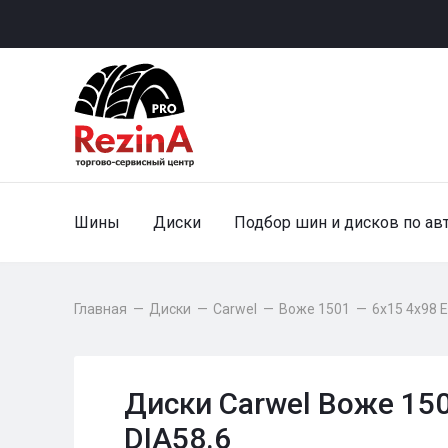
Шины
Диски
Подбор шин и дисков по ав
Главная
—
Диски
—
Carwel
—
Воже 1501
—
6x15 4x98 
Диски Carwel Воже 150
DIA58.6