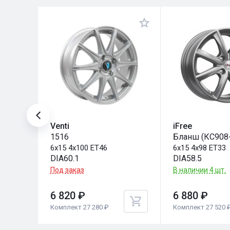
Venti
iFree
1516
Бланш (КС908
6x15 4x100 ET46
6x15 4x98 ET33
DIA60.1
DIA58.5
.
Под заказ
В наличии 4 шт.
6 820 ₽
6 880 ₽
Комплект 27 280 ₽
Комплект 27 520 