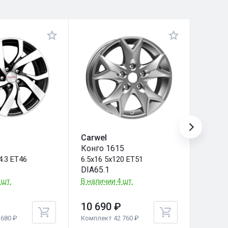
Carwel
КиК
Конго 1615
Арена 
4.3 ET46
6.5x16 5x120 ET51
6.5x16 
DIA65.1
DIA98
 шт.
В наличии 4 шт.
Под за
10 690 ₽
10 70
680 ₽
Комплект 42 760 ₽
Комплек