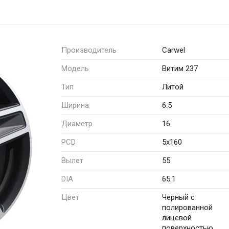
Производитель
Carwel
Модель
Витим 237
Тип
Литой
Ширина
6.5
Диаметр
16
PCD
5x160
Вылет
55
DIA
65.1
Цвет
Черный с
полированной
лицевой
поверхностью