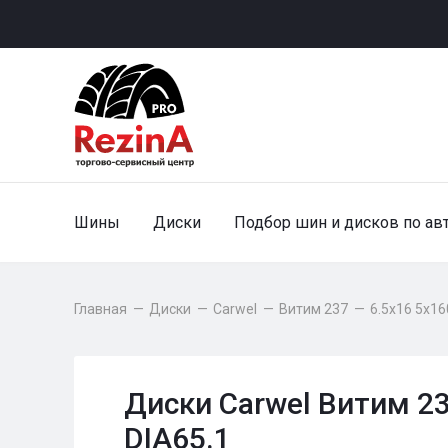
Шины
Диски
Подбор шин и дисков по ав
Главная
—
Диски
—
Carwel
—
Витим 237
—
6.5x16 5x16
Диски Carwel Витим 23
DIA65.1