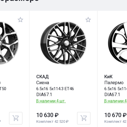
СКАД
КиК
)
Сиена
Палермо
ET50
6.5x16 5x114.3 ET46
6.5x16 5x11
DIA67.1
DIA67.1
В наличии 4 шт.
В наличии 4
10 630 ₽
10 670 ₽
₽
Комплект 42 520 ₽
Комплект 42 