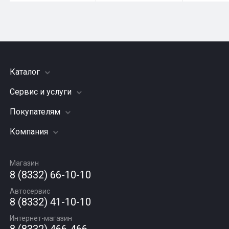
Каталог
Сервис и услуги
Шины
Грузовые шины
Покупателям
Заправка кондиционера
Мотошины
Подвеска (ходовая часть)
Компания
Акции
Диски
Замена масла
Оплата и доставка
Подбор по авто
О компании
Сход - развал
Гарантии и возврат
Магазин
Автомасла
Вакансии
Шиномонтаж
8 (8332) 66-10-10
Новости
Автосервис
Статьи
8 (8332) 41-10-10
Контакты
Интернет-магазин