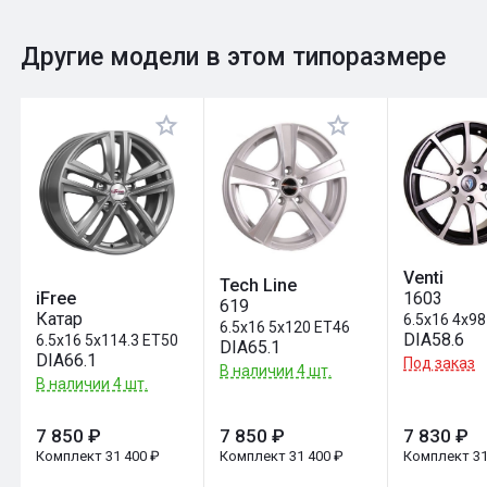
0
Общий рейтинг
Другие модели в этом типоразмере
Оставить отзыв
Venti
Tech Line
1603
iFree
619
Катар
6.5x16 4x98
6.5x16 5x120 ET46
DIA58.6
6.5x16 5x114.3 ET50
DIA65.1
DIA66.1
Под заказ
В наличии 4 шт.
В наличии 4 шт.
7 850 ₽
7 850 ₽
7 830 ₽
Комплект 31 400 ₽
Комплект 31 400 ₽
Комплект 31